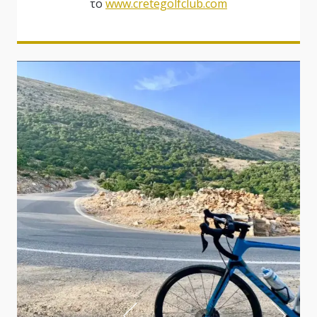
το
www.cretegolfclub.com